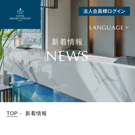
法人会員様ログイン
SEARCH
空室検索
LANGUAGE
宿泊予約
新着情報
+
航空券＋宿泊
NEWS
+
レンタカー＋宿泊
チェックイン
日付未定
泊数
人数（1室）
部屋数
泊
人
室
TOP
新着情報
宿泊プラン一覧