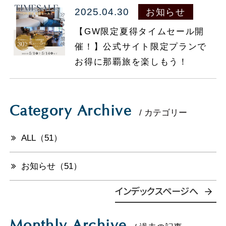
2025.04.30
お知らせ
098-860-5577
TEL.
【GW限定夏得タイムセール開
催！】公式サイト限定プランで
マイページ
お得に那覇旅を楽しもう！
会員登録
ご予約の確認・変更・キャンセル
お部屋で探す
Category Archive
法人会員様ログイン
/ カテゴリー
ALL（51）
お知らせ（51）
インデックスページへ
Monthly Archive