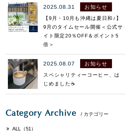
2025.08.31
お知らせ
098-860-5577
TEL.
【9月・10月も沖縄は夏日和♪】
9月のタイムセール開催＜公式サ
マイページ
イト限定20％OFF＆ポイント5
会員登録
倍＞
ご予約の確認・変更・キャンセル
お部屋で探す
2025.08.07
お知らせ
法人会員様ログイン
スペシャリティーコーヒー、は
じめました☕️
Category Archive
/ カテゴリー
ALL（51）