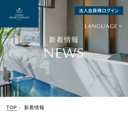
法人会員様ログイン
SEARCH
空室検索
LANGUAGE
宿泊予約
新着情報
+
航空券＋宿泊
NEWS
+
レンタカー＋宿泊
チェックイン
日付未定
泊数
人数（1室）
部屋数
泊
人
室
TOP
新着情報
宿泊プラン一覧