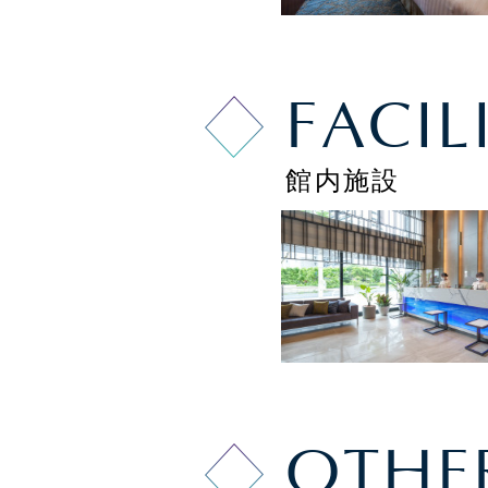
FACIL
館内施設
宿泊予
チェックイン
日付未
OTHE