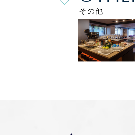
098-860-5577
TEL.
その他