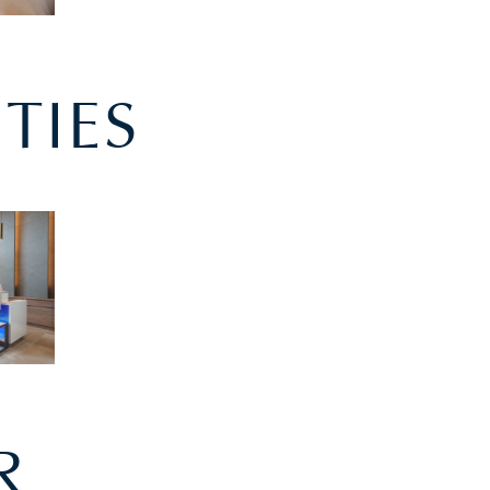
ITIES
SEARCH
空室検索
約
+
航空券＋宿泊
+
泊数
人数（1室）
部屋数
定
泊
人
室
R