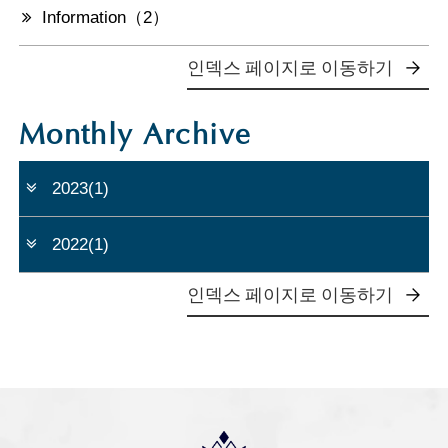
Information（2）
체크인
날짜 미정
인덱스 페이지로 이동하기
일수
인원수(1실)
部屋数
Monthly Archive
박
명
객실
2023(1)
숙박 플랜 일람
2022(1)
098-860-5577
TEL.
인덱스 페이지로 이동하기
예약 확인∙변경∙취소
객실로 찾기