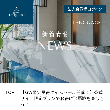
法人会員様ログイン
SEARCH
LANGUAGE
空室検索
新着情報
宿泊予約
NEWS
+
航空券＋宿泊
+
レンタカー＋宿泊
日付未定
チェックイン
TOP
【GW限定夏得タイムセール開催！】公式
サイト限定プランでお得に那覇旅を楽しも
う！