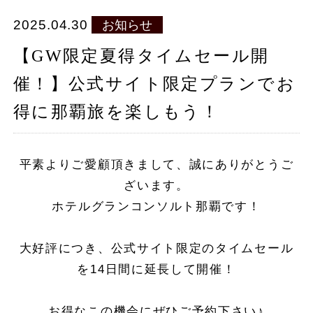
泊数
人数（1室）
部屋数
2025.04.30
お知らせ
泊
人
室
【GW限定夏得タイムセール開
催！】公式サイト限定プランでお
宿泊プラン一覧
得に那覇旅を楽しもう！
098-860-5577
TEL.
平素よりご愛顧頂きまして、誠にありがとうご
ざいます。
マイページ
ホテルグランコンソルト那覇です！
会員登録
大好評につき、公式サイト限定のタイムセール
ご予約の確認・変更・キャンセル
を14日間に延長して開催！
お部屋で探す
お得なこの機会にぜひご予約下さい♪
法人会員様ログイン