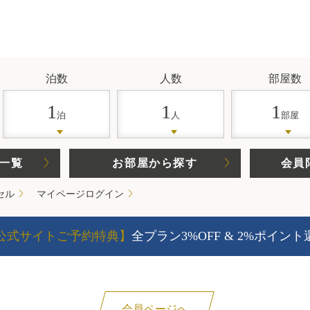
泊数
人数
部屋数
1
1
1
泊
人
部屋
一覧
お部屋から探す
会員
セル
マイページログイン
公式サイトご予約特典】
全プラン3%OFF & 2%ポイント
会員ページへ