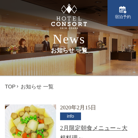
宿泊予約
News
お知らせ 一覧
TOP
お知らせ 一覧
2020年2月15日
info
2月限定朝食メニュー～大
根料理～