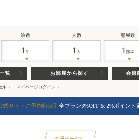
泊数
人数
部屋数
1
1
1
泊
人
部屋
一覧
お部屋から探す
会員
セル
マイページログイン
公式サイトご予約特典】
全プラン3%OFF & 2%ポイント
会員ページへ