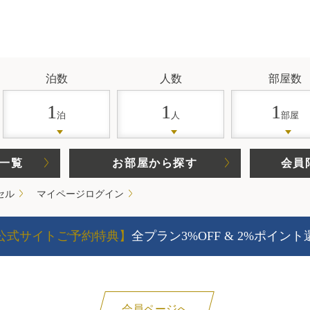
泊数
人数
部屋数
1
1
1
泊
人
部屋
一覧
お部屋から探す
会員
セル
マイページログイン
公式サイトご予約特典】
全プラン3%OFF & 2%ポイント
会員ページへ