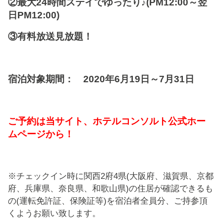
②最大24時間ステイでゆったり♪(PM12:00～翌
日PM12:00)
③有料放送見放題！
宿泊対象期間： 2020年6月19日～7月31日
ご予約は当サイト、ホテルコンソルト公式ホー
ムページから！
※チェックイン時に関西
2
府
4
県
(
大阪府、滋賀県、京都
府、兵庫県、奈良県、和歌山県
)
の住居が確認できるも
の
(
運転免許証、保険証等
)
を宿泊者全員分、ご持参頂
くようお願い致します。